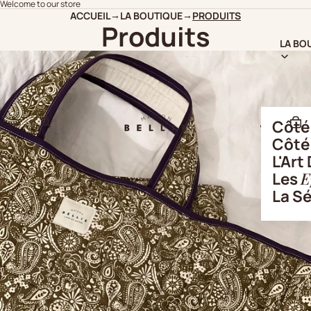
Welcome to our store
ACCUEIL
LA BOUTIQUE
PRODUITS
→
→
Produits
LA BO
Côt
Côt
L'Art
Les
E
La S