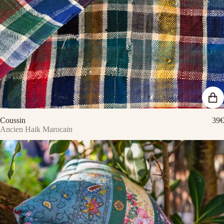
Coussin
39€
Ancien Haik Marocain