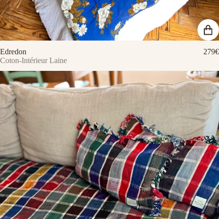
Edredon
279€
Coton-Intérieur Laine