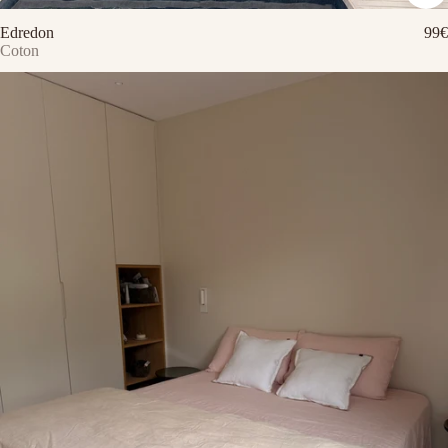
Edredon
99€
Coton