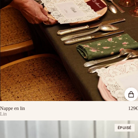
Nappe en lin
129€
Lin
ÉPUISÉ