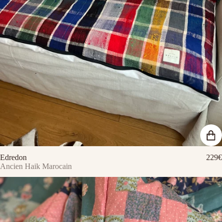
Edredon
229€
Ancien Haik Marocain