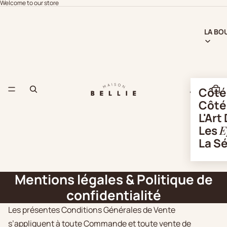
Welcome to our store
LA BO
Côt
Côt
L'Art
Les
E
La S
Mentions légales & Politique de
confidentialité
Les présentes Conditions Générales de Vente
s’appliquent à toute Commande et toute vente de