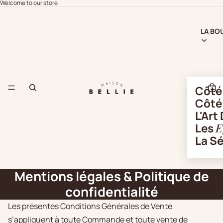
Welcome to our store
LA BO
Côt
Côt
L'Art
Les
E
La S
Mentions légales & Politique de
confidentialité
Les présentes Conditions Générales de Vente
s’appliquent à toute Commande et toute vente de