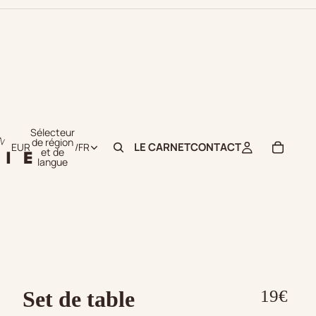
Sélecteur
de région
LE CARNET
CONTACT
EUR
/
FR
et de
langue
Set de table
19€