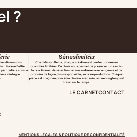
l ?
Ajouter au panier
erie
Séries
limitées
 des dimensions
Chez Maison Bellie, chaque création est confectionnée en
oin… Maison Bellie
quantités limitées. Ce choix nous permet de préserver un savoir-
s particuliers comme
faire artisanal, de sélectionner nos matières avec exigence et de
ièce s'intègre
produire de façon plus responsable, sans surproduction. Chaque
s.
pièce est imaginée pour être choisie avec soin, aimée longtemps et
traverser le temps.
LE CARNET
CONTACT
k
MENTIONS LÉGALES & POLITIQUE DE CONFIDENTIALITÉ