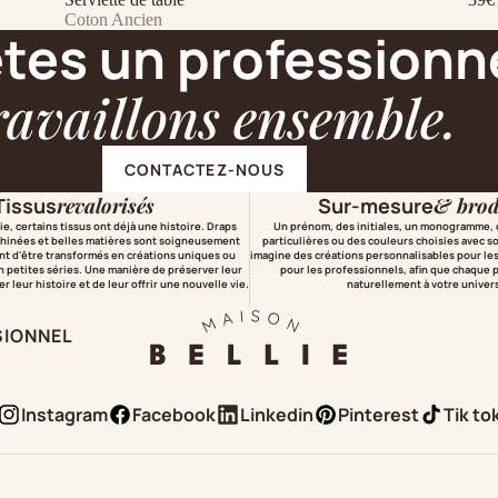
Ajouter au panier
Coton Ancien
tes un professionne
ravaillons ensemble.
CONTACTEZ-NOUS
Tissus
revalorisés
Sur-mesure
& brod
e, certains tissus ont déjà une histoire. Draps
Un prénom, des initiales, un monogramme,
chinées et belles matières sont soigneusement
particulières ou des couleurs choisies avec s
nt d'être transformés en créations uniques ou
imagine des créations personnalisables pour le
 petites séries. Une manière de préserver leur
pour les professionnels, afin que chaque p
 leur histoire et de leur offrir une nouvelle vie.
naturellement à votre univer
SIONNEL
Instagram
Facebook
Linkedin
Pinterest
Tik to