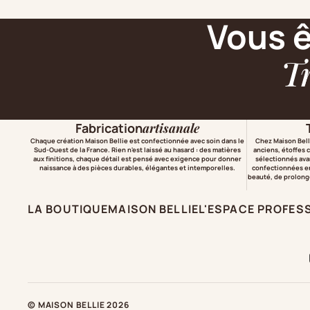
Vous ê
T
Fabrication
artisanale
Chaque création Maison Bellie est confectionnée avec soin dans le
Chez Maison Belli
Sud-Ouest de la France. Rien n'est laissé au hasard : des matières
anciens, étoffes 
aux finitions, chaque détail est pensé avec exigence pour donner
sélectionnés ava
naissance à des pièces durables, élégantes et intemporelles.
confectionnées en
beauté, de prolonger
LA BOUTIQUE
MAISON BELLIE
L'ESPACE PROFES
© MAISON BELLIE 2026