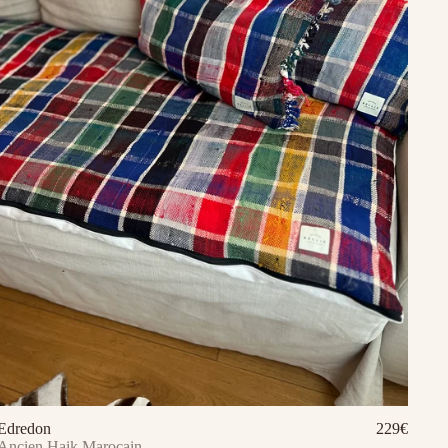
Edredon
229€
Ajouter au panier
Ancien Haik Marocain