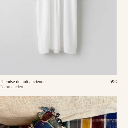
Chemise de nuit ancienne
59€
Ajouter au panier
Coton ancien
Ajouter au panier
Aj