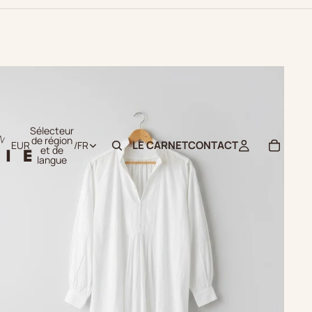
Sélecteur
de région
LE CARNET
CONTACT
EUR
/
FR
et de
langue