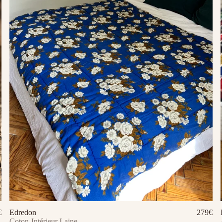
€
Edredon
279€
Ajouter au panier
Coton-Intérieur Laine