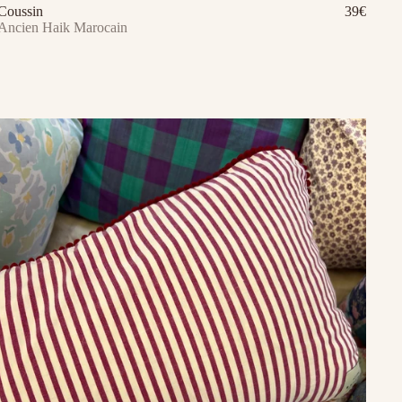
Coussin
39€
Ajouter au panier
Ancien Haik Marocain
Aj