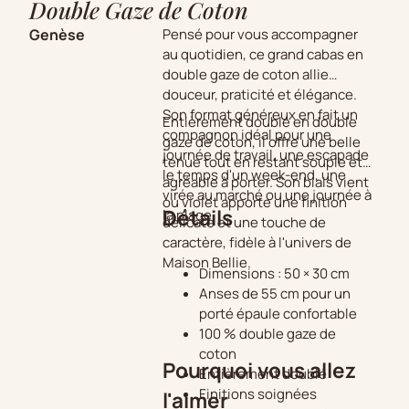
Double Gaze de Coton
Genèse
Pensé pour vous accompagner
au quotidien, ce grand cabas en
double gaze de coton allie
douceur, praticité et élégance.
Son format généreux en fait un
Entièrement doublé en double
compagnon idéal pour une
gaze de coton, il offre une belle
journée de travail, une escapade
tenue tout en restant souple et
le temps d'un week-end, une
agréable à porter. Son biais vient
virée au marché ou une journée à
ou violet apporte une finition
Détails
la plage.
délicate et une touche de
caractère, fidèle à l'univers de
Maison Bellie.
Dimensions : 50 × 30 cm
Anses de 55 cm pour un
porté épaule confortable
100 % double gaze de
coton
Pourquoi vous allez
Entièrement doublé
Finitions soignées
l'aimer