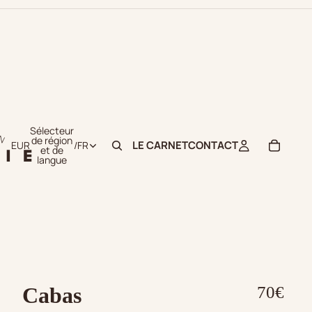
Sélecteur
de région
LE CARNET
CONTACT
EUR
/
FR
et de
langue
Cabas
70€